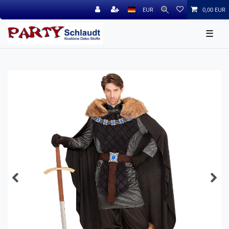
EUR
0,00 EUR
☰