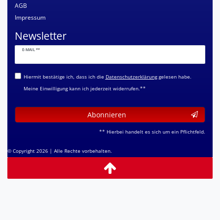
AGB
Impressum
Newsletter
Newsletter
E-MAIL **
Honig
Hiermit bestätige ich, dass ich die
Daten­schutz­erklärung
gelesen habe.
Meine Einwilligung kann ich jederzeit widerrufen.**
Abonnieren
** Hierbei handelt es sich um ein Pflichtfeld.
© Copyright 2026 | Alle Rechte vorbehalten.