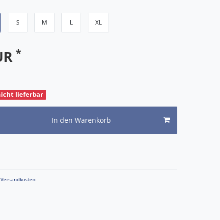
S
M
L
XL
*
EUR
nicht lieferbar
In den Warenkorb
Versandkosten