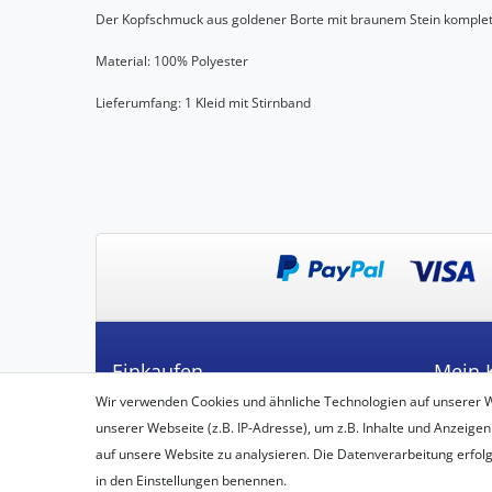
Der Kopfschmuck aus goldener Borte mit braunem Stein kompletie
Material: 100% Polyester
Lieferumfang: 1 Kleid mit Stirnband
Einkaufen
Mein 
Wir verwenden Cookies und ähnliche Technologien auf unserer 
Zahlungsarten
Registrie
unserer Webseite (z.B. IP-Adresse), um z.B. Inhalte und Anzeigen
Versandarten & -kosten
Login
auf unsere Website zu analysieren. Die Datenverarbeitung erfolgt 
Widerrufsbelehrung
in den Einstellungen benennen.
Vertrag widerrufen