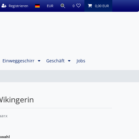
Registrieren
EUR
0
0,00 EUR
Einweggeschirr
Geschäft
Jobs
ikingerin
7681X
swahl