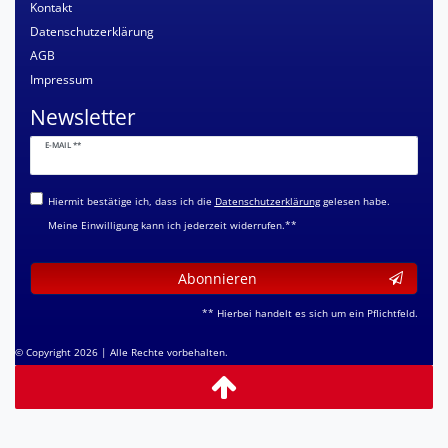
Kontakt
Datenschutzerklärung
AGB
Impressum
Newsletter
Newsletter
E-MAIL **
Honig
Hiermit bestätige ich, dass ich die
Daten­schutz­erklärung
gelesen habe.
Meine Einwilligung kann ich jederzeit widerrufen.**
Abonnieren
** Hierbei handelt es sich um ein Pflichtfeld.
© Copyright 2026 | Alle Rechte vorbehalten.