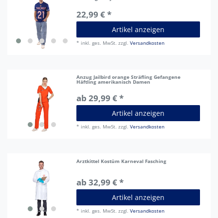
22,99 € *
Artikel anzeigen
*
inkl. ges. MwSt.
zzgl.
Versandkosten
Anzug Jailbird orange Sträfling Gefangene
Häftling amerikanisch Damen
ab 29,99 € *
Artikel anzeigen
*
inkl. ges. MwSt.
zzgl.
Versandkosten
Arztkittel Kostüm Karneval Fasching
ab 32,99 € *
Artikel anzeigen
*
inkl. ges. MwSt.
zzgl.
Versandkosten