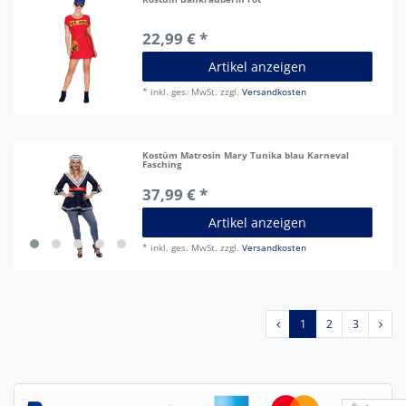
22,99 € *
Artikel anzeigen
*
inkl. ges. MwSt.
zzgl.
Versandkosten
Kostüm Matrosin Mary Tunika blau Karneval
Fasching
37,99 € *
Artikel anzeigen
*
inkl. ges. MwSt.
zzgl.
Versandkosten
1
2
3