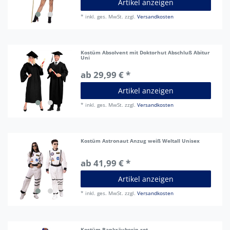
Artikel anzeigen
*
inkl. ges. MwSt.
zzgl.
Versandkosten
Kostüm Absolvent mit Doktorhut Abschluß Abitur
Uni
ab 29,99 € *
Artikel anzeigen
*
inkl. ges. MwSt.
zzgl.
Versandkosten
Kostüm Astronaut Anzug weiß Weltall Unisex
ab 41,99 € *
Artikel anzeigen
*
inkl. ges. MwSt.
zzgl.
Versandkosten
Kostüm Bankräuberin rot