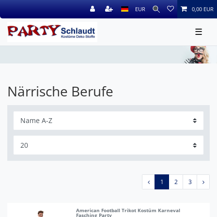
EUR
0,00 EUR
☰
Närrische Berufe
1
2
3
American Football Trikot Kostüm Karneval
Fasching Party