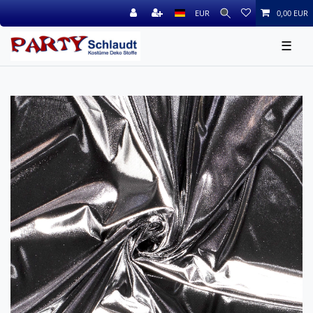
EUR
0,00 EUR
☰