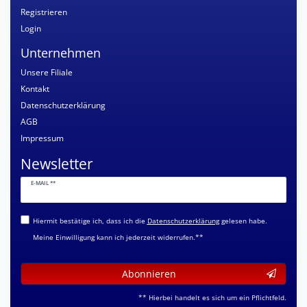
Registrieren
Login
Unternehmen
Unsere Filiale
Kontakt
Datenschutzerklärung
AGB
Impressum
Newsletter
Newsletter
E-MAIL **
Honig
Hiermit bestätige ich, dass ich die
Daten­schutz­erklärung
gelesen habe.
Meine Einwilligung kann ich jederzeit widerrufen.**
Abonnieren
** Hierbei handelt es sich um ein Pflichtfeld.