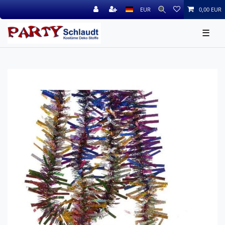
EUR
0,00 EUR
☰