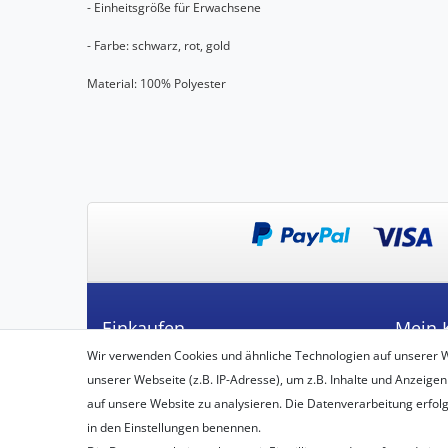
- Einheitsgröße für Erwachsene
- Farbe: schwarz, rot, gold
Material: 100% Polyester
Einkaufen
Mein 
Wir verwenden Cookies und ähnliche Technologien auf unserer 
Zahlungsarten
Registrie
unserer Webseite (z.B. IP-Adresse), um z.B. Inhalte und Anzeigen
Versandarten & -kosten
Login
auf unsere Website zu analysieren. Die Datenverarbeitung erfolgt 
Widerrufsbelehrung
in den Einstellungen benennen.
Vertrag widerrufen