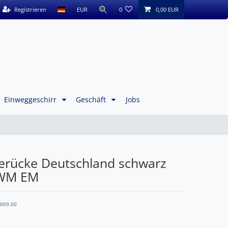
Registrieren
EUR
0
0,00 EUR
Einweggeschirr
Geschäft
Jobs
erücke Deutschland schwarz
 WM EM
2009.00