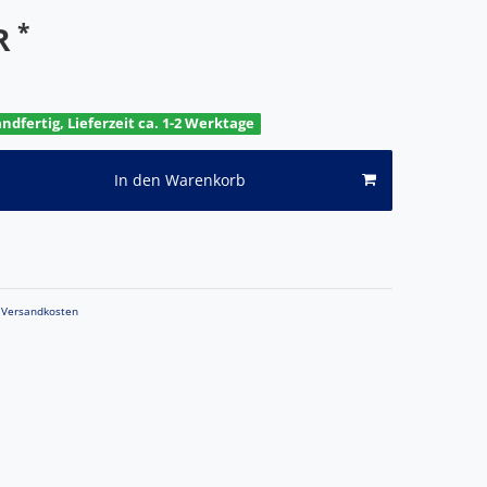
*
UR
andfertig, Lieferzeit ca. 1-2 Werktage
In den Warenkorb
Versandkosten