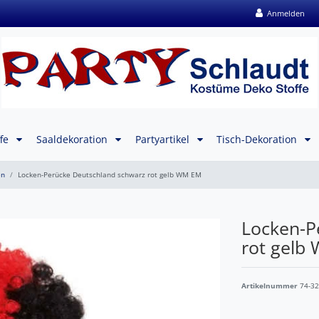
Anmelden
ffe
Saaldekoration
Partyartikel
Tisch-Dekoration
n
Locken-Perücke Deutschland schwarz rot gelb WM EM
Locken-P
rot gelb
Artikelnummer
74-3