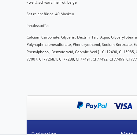
- weiß, schwarz, hellrot, beige
Set reicht für ca. 40 Masken
Inhaltsstoffe:
Calcium Carbonate, Glycerin, Dextrin, Talc, Aqua, Glyceryl Steara
Polynaphthalenesulfonate, Phenoxyethanol, Sodium Benzoate, Eth
Phenylphenol, Benzoic Acid, Caprylic Acid [± CI 12490, CI 15985, 
77007, CI 77268:1, CI 77288, CI 77491, CI 77492, CI 77499, CI 77
Einkaufen
Mein 