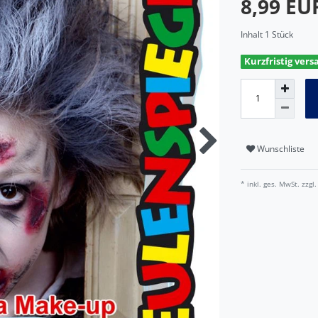
8,99 E
Inhalt
1
Stück
Kurzfristig vers
Wunschliste
* inkl. ges. MwSt. zzgl.