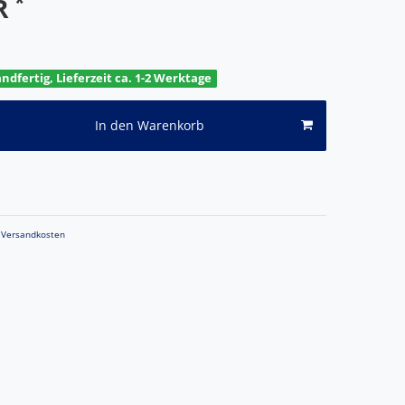
*
UR
andfertig, Lieferzeit ca. 1-2 Werktage
In den Warenkorb
Versandkosten