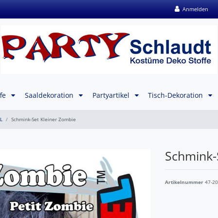
Anmelden
ffe
Saaldekoration
Partyartikel
Tisch-Dekoration
L
Schmink-Set Kleiner Zombie
Schmink-
Artikelnummer
47-2