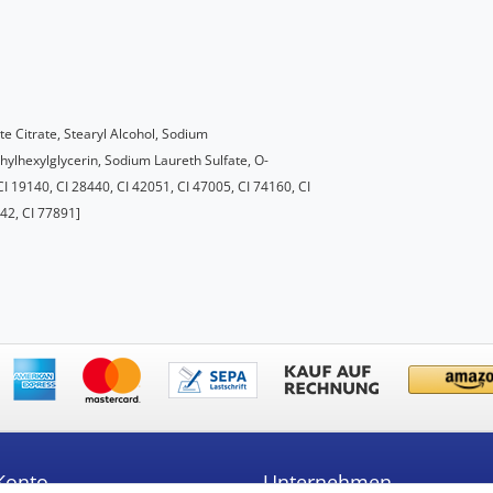
te Citrate, Stearyl Alcohol, Sodium
ylhexylglycerin, Sodium Laureth Sulfate, O-
CI 19140, CI 28440, CI 42051, CI 47005, CI 74160, CI
742, CI 77891]
Konto
Unternehmen