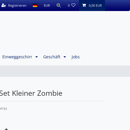
Registrieren
EUR
0
0,00 EUR
Einweggeschirr
Geschäft
Jobs
Set Kleiner Zombie
04733