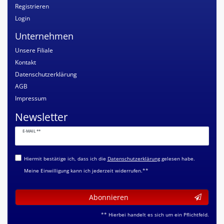
Registrieren
Login
Unternehmen
Unsere Filiale
Kontakt
Datenschutzerklärung
AGB
Impressum
Newsletter
Newsletter
E-MAIL **
Honig
Hiermit bestätige ich, dass ich die
Daten­schutz­erklärung
gelesen habe.
Meine Einwilligung kann ich jederzeit widerrufen.**
Abonnieren
** Hierbei handelt es sich um ein Pflichtfeld.