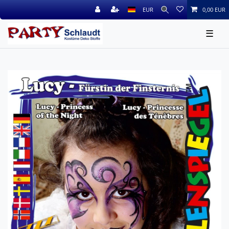
EUR
0,00 EUR
☰