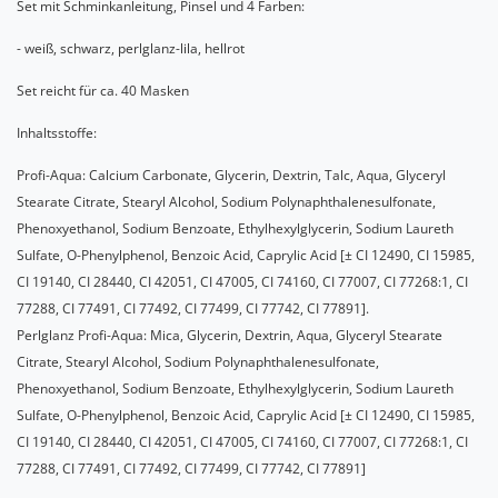
Set mit Schminkanleitung, Pinsel und 4 Farben:
- weiß, schwarz, perlglanz-lila, hellrot
Set reicht für ca. 40 Masken
Inhaltsstoffe:
Profi-Aqua: Calcium Carbonate, Glycerin, Dextrin, Talc, Aqua, Glyceryl
Stearate Citrate, Stearyl Alcohol, Sodium Polynaphthalenesulfonate,
Phenoxyethanol, Sodium Benzoate, Ethylhexylglycerin, Sodium Laureth
Sulfate, O-Phenylphenol, Benzoic Acid, Caprylic Acid [± CI 12490, CI 15985,
CI 19140, CI 28440, CI 42051, CI 47005, CI 74160, CI 77007, CI 77268:1, CI
77288, CI 77491, CI 77492, CI 77499, CI 77742, CI 77891].
Perlglanz Profi-Aqua: Mica, Glycerin, Dextrin, Aqua, Glyceryl Stearate
Citrate, Stearyl Alcohol, Sodium Polynaphthalenesulfonate,
Phenoxyethanol, Sodium Benzoate, Ethylhexylglycerin, Sodium Laureth
Sulfate, O-Phenylphenol, Benzoic Acid, Caprylic Acid [± CI 12490, CI 15985,
CI 19140, CI 28440, CI 42051, CI 47005, CI 74160, CI 77007, CI 77268:1, CI
77288, CI 77491, CI 77492, CI 77499, CI 77742, CI 77891]