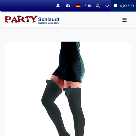
EUR
0,00 EUR
☰