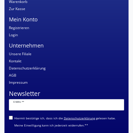
Warenkorb
Zur Kasse
Mein Konto
Registrieren
Login
Unternehmen
Unsere Filiale
Kontakt
Datenschutzerklärung
AGB
Impressum
Newsletter
Newsletter
E-MAIL **
Honig
Hiermit bestätige ich, dass ich die
Daten­schutz­erklärung
gelesen habe.
Meine Einwilligung kann ich jederzeit widerrufen.**