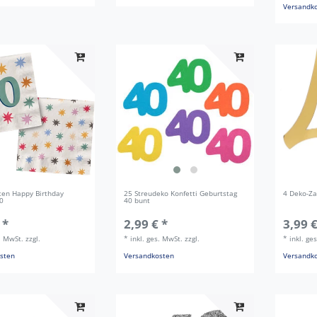
Versandk
tten Happy Birthday
25 Streudeko Konfetti Geburtstag
4 Deko-Za
40
40 bunt
 *
2,99 € *
3,99 €
s. MwSt.
zzgl.
*
inkl. ges. MwSt.
zzgl.
*
inkl. ge
sten
Versandkosten
Versandk