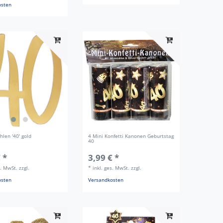
osten
hlen '40' gold
4 Mini Konfetti Kanonen Geburtstag
40
 *
3,99 € *
s. MwSt.
zzgl.
*
inkl. ges. MwSt.
zzgl.
osten
Versandkosten