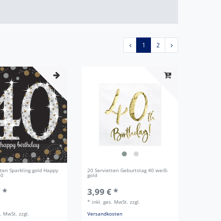
1
2
tten Sparkling gold Happy
20 Servietten Geburtstag 40 weiß-
40
gold
 *
3,99 € *
*
inkl. ges. MwSt.
zzgl.
s. MwSt.
zzgl.
Versandkosten