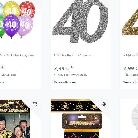
Zahl 40 Geburtstag bunt
6 Glitter-Konfetti 40 silber
6 Glitter-
 *
2,99 € *
2,99 €
s. MwSt.
zzgl.
*
inkl. ges. MwSt.
zzgl.
*
inkl. ge
sten
Versandkosten
Versandk