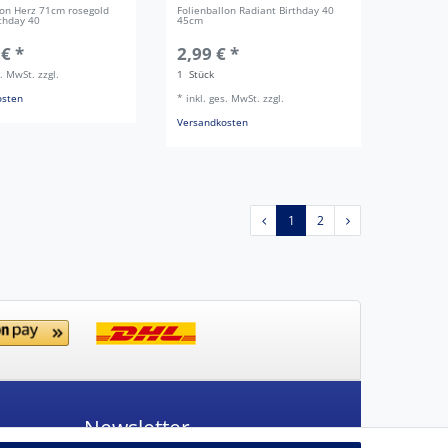
lon Herz 71cm rosegold
Folienballon Radiant Birthday 40
thday 40
45cm
 € *
2,99 € *
s. MwSt.
zzgl.
1
Stück
osten
*
inkl. ges. MwSt.
zzgl.
Versandkosten
1
2
Newsletter