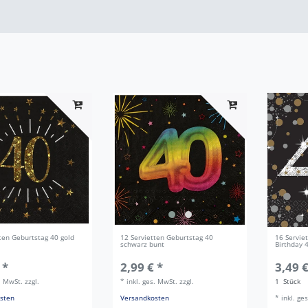
ten Geburtstag 40 gold
12 Servietten Geburtstag 40
16 Servie
schwarz bunt
Birthday 
 *
2,99 € *
3,49 €
s. MwSt.
zzgl.
*
inkl. ges. MwSt.
zzgl.
1
Stück
sten
Versandkosten
*
inkl. ge