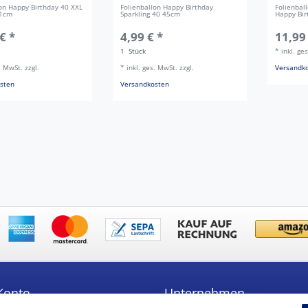
lon Happy Birthday 40 XXL
Folienballon Happy Birthday
Folienbal
71cm
Sparkling 40 45cm
Happy Bir
€ *
4,99 € *
11,99
1
Stück
*
inkl. ge
s. MwSt.
zzgl.
*
inkl. ges. MwSt.
zzgl.
Versandk
sten
Versandkosten
Konto
Unternehmen