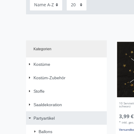
Kategorien
Kostüme
Kostüm-Zubehör
Stoffe
10 Serviet
Saaldekoration
schwarz
3,99 €
Partyartikel
*
inkl. ge
Versandko
Ballons