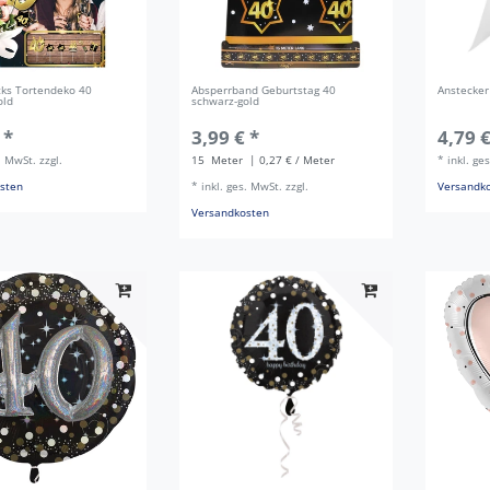
cks Tortendeko 40
Absperrband Geburtstag 40
Anstecker
old
schwarz-gold
 *
3,99 € *
4,79 €
s. MwSt.
zzgl.
15
Meter
| 0,27 € / Meter
*
inkl. ge
sten
*
inkl. ges. MwSt.
zzgl.
Versandk
Versandkosten