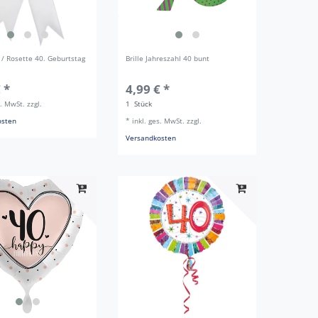
 / Rosette 40. Geburtstag
Brille Jahreszahl 40 bunt
 *
4,99 € *
s. MwSt.
zzgl.
1
Stück
osten
*
inkl. ges. MwSt.
zzgl.
Versandkosten