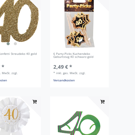
Konfetti Streudeko 40 gold
6 Party-Picks Kuchendeko
Geburtstag 40 schwarz-gold
 *
2,49 € *
s. MwSt.
zzgl.
*
inkl. ges. MwSt.
zzgl.
osten
Versandkosten