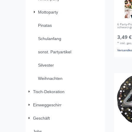
Mottoparty
6 Party-Pi
Pinatas
schwarz-g
3,49 €
Schulanfang
*
inkl. ge
Versandko
sonst. Partyartikel
Silvester
Weihnachten
Tisch-Dekoration
Einweggeschirr
Geschäft
Jobs