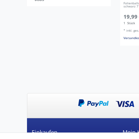
Folienbal
schwarz 
19,99 
1
Stück
*
inkl. ge
Versandko
Einkaufen
Mein 