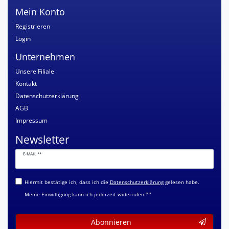
Mein Konto
Registrieren
Login
Unternehmen
Unsere Filiale
Kontakt
Datenschutzerklärung
AGB
Impressum
Newsletter
Newsletter
E-MAIL **
Honig
Hiermit bestätige ich, dass ich die
Daten­schutz­erklärung
gelesen habe.
Meine Einwilligung kann ich jederzeit widerrufen.**
Abonnieren