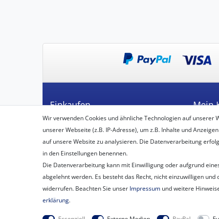
Einkaufen
Mein 
Wir verwenden Cookies und ähnliche Technologien auf unserer 
Zahlungsarten
Registrie
unserer Webseite (z.B. IP-Adresse), um z.B. Inhalte und Anzeigen
Versandarten & -kosten
Login
auf unsere Website zu analysieren. Die Datenverarbeitung erfolgt 
Widerrufsbelehrung
in den Einstellungen benennen.
Vertrag widerrufen
Die Datenverarbeitung kann mit Einwilligung oder aufgrund eines
Warenkorb
abgelehnt werden. Es besteht das Recht, nicht einzuwilligen und 
Zur Kasse
widerrufen. Beachten Sie unser
Impressum
und weitere Hinweis
erklärung
.
Essenziell
Externe Medien
PayPal
Fu