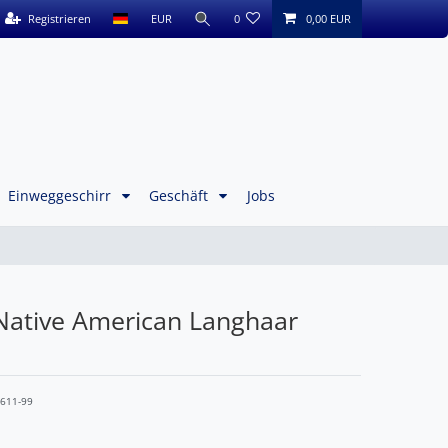
Registrieren
EUR
0
0,00 EUR
Einweggeschirr
Geschäft
Jobs
Native American Langhaar
3611-99