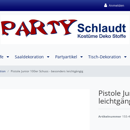
Anmelden
ffe
Saaldekoration
Partyartikel
Tisch-Dekoration
tion
Pistole Junior 100er Schuss - besonders leichtgängig
Pistole J
leichtgän
Artikelnummer
155-