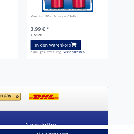
Munition 100er Schuss auf Rolle
3,99 € *
1
Stück
In den Warenkorb
*
inkl. ges. MwSt.
zzgl.
Versandkosten
Newsletter
Newsletter
E-MAIL **