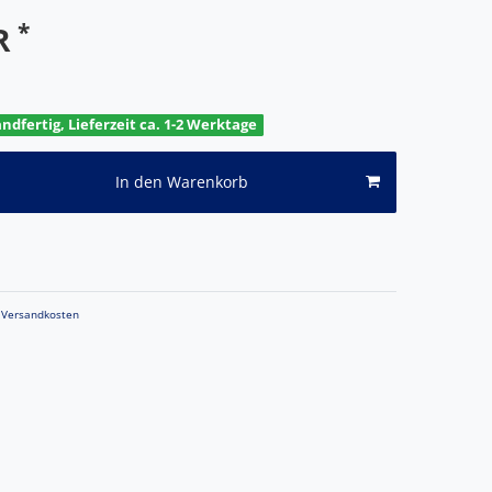
*
UR
andfertig, Lieferzeit ca. 1-2 Werktage
In den Warenkorb
Versandkosten