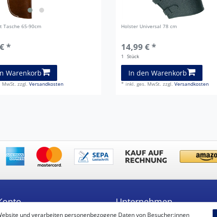
it Tasche 65-90cm
Holster Universal 78 cm
€ *
14,99 € *
1
Stück
en Warenkorb
In den Warenkorb
s. MwSt.
zzgl.
Versandkosten
*
inkl. ges. MwSt.
zzgl.
Versandkosten
Konto
Unternehmen
Website und verarbeiten personenbezogene Daten von Besucher:innen
ren
Unsere Filiale