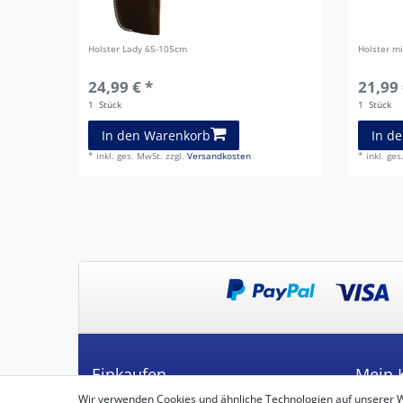
Holster Lady 65-105cm
Holster m
24,99 € *
21,99 
1
Stück
1
Stück
In den Warenkorb
In d
*
inkl. ges. MwSt.
zzgl.
Versandkosten
*
inkl. ge
Einkaufen
Mein 
Wir verwenden Cookies und ähnliche Technologien auf unserer 
Zahlungsarten
Registrie