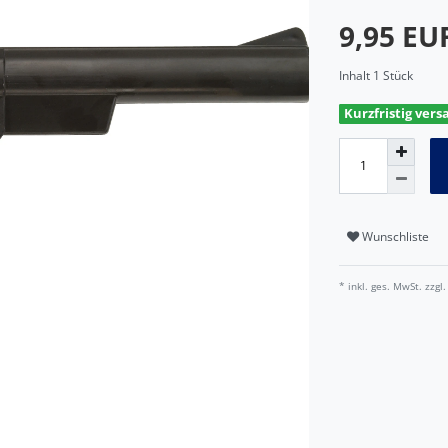
9,95 E
Inhalt
1
Stück
Kurzfristig vers
Wunschliste
* inkl. ges. MwSt. zzgl.