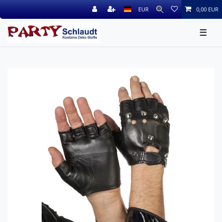
EUR
0,00 EUR
☰