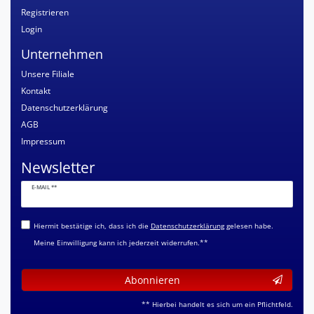
Registrieren
Login
Unternehmen
Unsere Filiale
Kontakt
Datenschutzerklärung
AGB
Impressum
Newsletter
Newsletter
E-MAIL **
Honig
Hiermit bestätige ich, dass ich die
Daten­schutz­erklärung
gelesen habe.
Meine Einwilligung kann ich jederzeit widerrufen.**
Abonnieren
** Hierbei handelt es sich um ein Pflichtfeld.