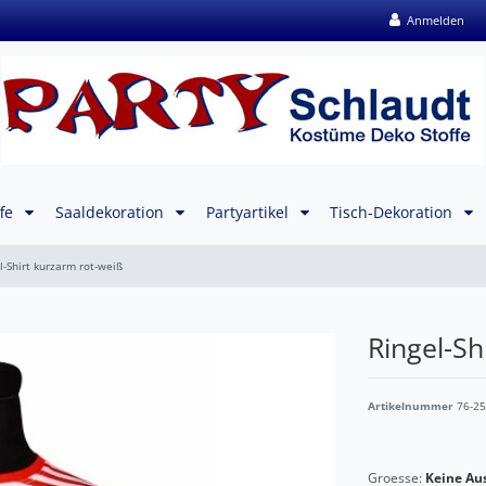
Anmelden
ffe
Saaldekoration
Partyartikel
Tisch-Dekoration
l-Shirt kurzarm rot-weiß
Ringel-Sh
Artikelnummer
76-2
Groesse:
Keine Au