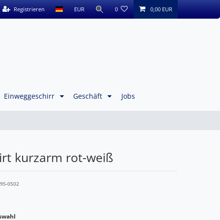
Registrieren
EUR
0
0,00 EUR
Einweggeschirr
Geschäft
Jobs
irt kurzarm rot-weiß
595-0502
swahl