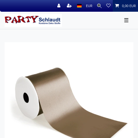
EUR
0,00 EUR
☰