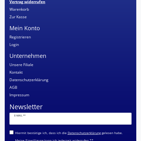
Vertrag widerrufen
Warenkorb
Zur Kasse
Mein Konto
Registrieren
Login
Unternehmen
Unsere Filiale
Kontakt
Datenschutzerklärung
AGB
Impressum
Newsletter
Newsletter
E-MAIL **
Honig
Hiermit bestätige ich, dass ich die
Daten­schutz­erklärung
gelesen habe.
Meine Einwilligung kann ich jederzeit widerrufen.**