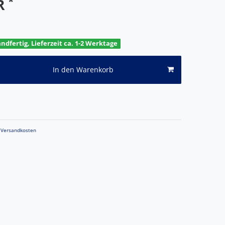
*
UR
andfertig, Lieferzeit ca. 1-2 Werktage
In den Warenkorb
Versandkosten