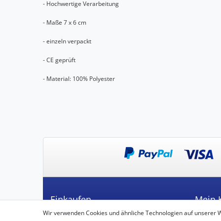
- Hochwertige Verarbeitung
- Maße 7 x 6 cm
- einzeln verpackt
- CE geprüft
- Material: 100% Polyester
Einkaufen
Mein 
Wir verwenden Cookies und ähnliche Technologien auf unserer 
Zahlungsarten
Registrie