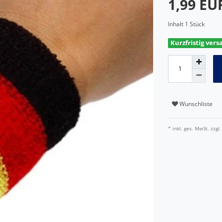
1,99 E
Inhalt
1
Stück
Kurzfristig vers
Wunschliste
* inkl. ges. MwSt. zzgl.