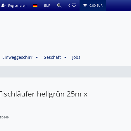
Registrieren
EUR
0
0,00 EUR
Einweggeschirr
Geschäft
Jobs
ischläufer hellgrün 25m x
450649