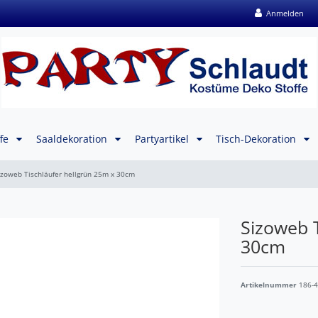
Anmelden
ffe
Saaldekoration
Partyartikel
Tisch-Dekoration
izoweb Tischläufer hellgrün 25m x 30cm
Sizoweb T
30cm
Artikelnummer
186-