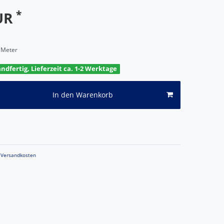
*
EUR
/ Meter
andfertig, Lieferzeit ca. 1-2 Werktage
In den Warenkorb
Versandkosten