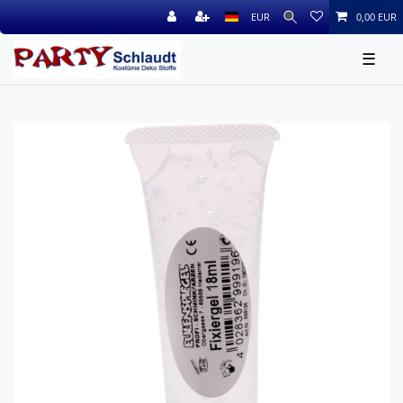
EUR
0,00 EUR
☰