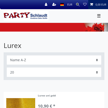
EUR
0,00 EUR
☰
Lurex
Lurex uni gold
10,90 € *