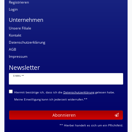
Registrieren
Login
Unternehmen
Unsere Filiale
Kontakt
Datenschutzerklärung
AGB
Impressum
Newsletter
Newsletter
E-MAIL **
Honig
Hiermit bestätige ich, dass ich die
Daten­schutz­erklärung
gelesen habe.
Meine Einwilligung kann ich jederzeit widerrufen.**
Abonnieren
** Hierbei handelt es sich um ein Pflichtfeld.