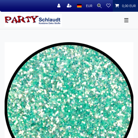
EUR
0,00 EUR
☰