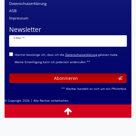
Datenschutzerklärung
AGB
Impressum
Newsletter
Newsletter
E-MAIL **
Honig
Hiermit bestätige ich, dass ich die
Daten­schutz­erklärung
gelesen habe.
Meine Einwilligung kann ich jederzeit widerrufen.**
Abonnieren
** Hierbei handelt es sich um ein Pflichtfeld.
© Copyright 2026 | Alle Rechte vorbehalten.