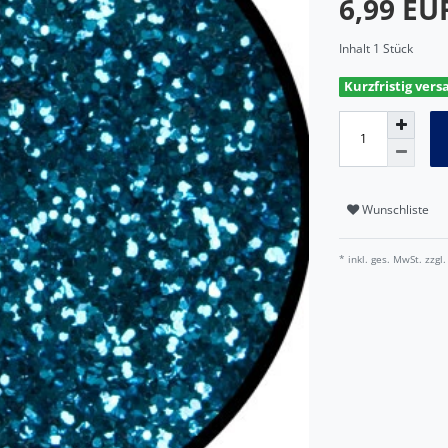
6,99 E
Inhalt
1
Stück
Kurzfristig vers
Wunschliste
* inkl. ges. MwSt. zzgl.