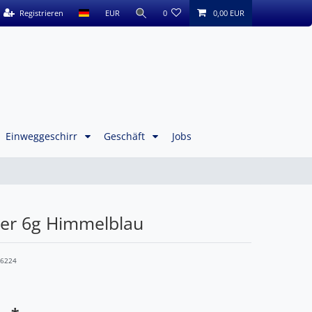
Registrieren
EUR
0
0,00 EUR
Einweggeschirr
Geschäft
Jobs
tzer 6g Himmelblau
06224