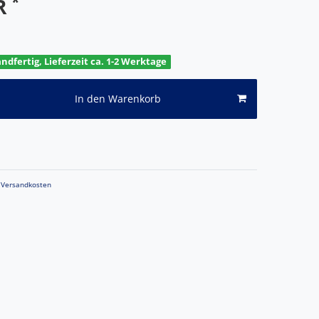
*
UR
andfertig, Lieferzeit ca. 1-2 Werktage
In den Warenkorb
Versandkosten