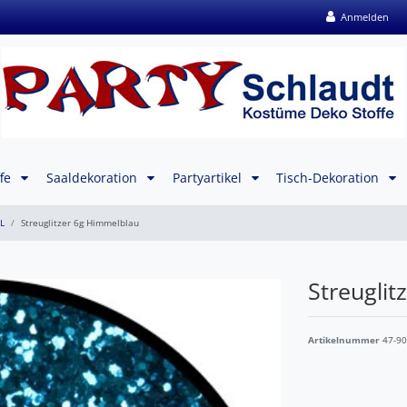
Anmelden
ffe
Saaldekoration
Partyartikel
Tisch-Dekoration
L
Streuglitzer 6g Himmelblau
Streugli
Artikelnummer
47-9