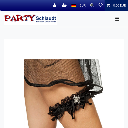
EUR
0,00 EUR
☰