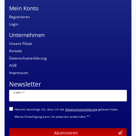
Mein Konto
Registrieren
Login
Unternehmen
Unsere Filiale
Kontakt
Datenschutzerklärung
AGB
Impressum
Newsletter
Newsletter
E-MAIL **
Honig
Hiermit bestätige ich, dass ich die
Daten­schutz­erklärung
gelesen habe.
Meine Einwilligung kann ich jederzeit widerrufen.**
Abonnieren