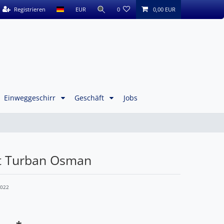
Registrieren
EUR
0
0,00 EUR
Einweggeschirr
Geschäft
Jobs
t Turban Osman
1022