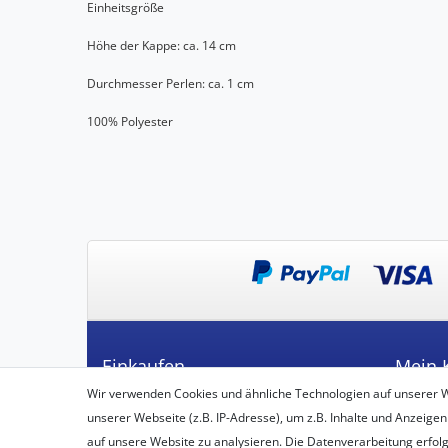
Einheitsgröße
Höhe der Kappe: ca. 14 cm
Durchmesser Perlen: ca. 1 cm
100% Polyester
Einkaufen
Mein 
Wir verwenden Cookies und ähnliche Technologien auf unserer 
Zahlungsarten
Registrie
unserer Webseite (z.B. IP-Adresse), um z.B. Inhalte und Anzeigen
Versandarten & -kosten
Login
auf unsere Website zu analysieren. Die Datenverarbeitung erfolgt 
Widerrufsbelehrung