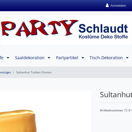
Anmelden
ffe
Saaldekoration
Partyartikel
Tisch-Dekoration
nstiges
Sultanhut Turban Osman
Sultanhu
Artikelnummer
72-8