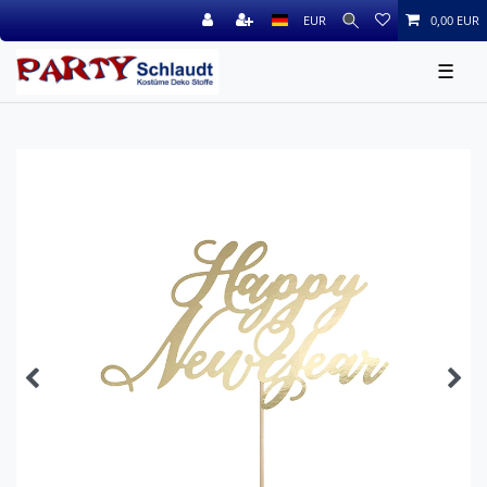
EUR
0,00 EUR
☰