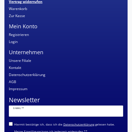
Vertrag widerrufen
Warenkorb
Zur Kasse
Mein Konto
Registrieren
Login
Unternehmen
Unsere Filiale
Kontakt
Datenschutzerklärung
AGB
Impressum
Newsletter
Newsletter
E-MAIL **
Honig
Hiermit bestätige ich, dass ich die
Daten­schutz­erklärung
gelesen habe.
Meine Einwilligung kann ich jederzeit widerrufen.**