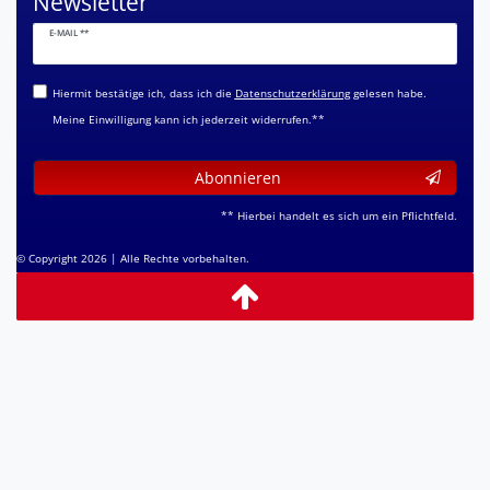
Newsletter
Newsletter
E-MAIL **
Honig
Hiermit bestätige ich, dass ich die
Daten­schutz­erklärung
gelesen habe.
Meine Einwilligung kann ich jederzeit widerrufen.**
Abonnieren
** Hierbei handelt es sich um ein Pflichtfeld.
© Copyright 2026 | Alle Rechte vorbehalten.