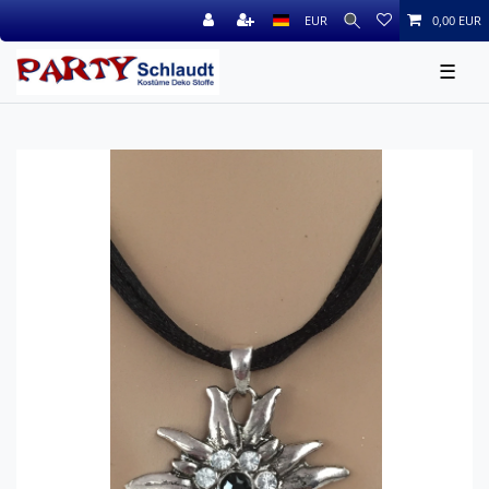
EUR
0,00 EUR
☰