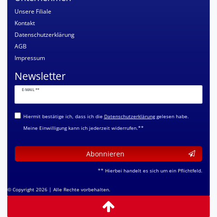
Unsere Filiale
Kontakt
Datenschutzerklärung
AGB
Impressum
Newsletter
Newsletter
E-MAIL **
Honig
Hiermit bestätige ich, dass ich die
Daten­schutz­erklärung
gelesen habe.
Meine Einwilligung kann ich jederzeit widerrufen.**
Abonnieren
** Hierbei handelt es sich um ein Pflichtfeld.
© Copyright 2026 | Alle Rechte vorbehalten.