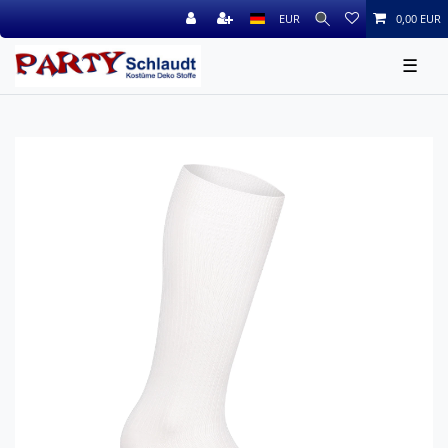
EUR
0,00 EUR
☰