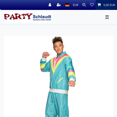
EUR
0,00 EUR
☰