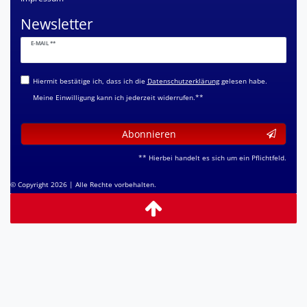
Newsletter
Newsletter
E-MAIL **
Honig
Hiermit bestätige ich, dass ich die
Daten­schutz­erklärung
gelesen habe.
Meine Einwilligung kann ich jederzeit widerrufen.**
Abonnieren
** Hierbei handelt es sich um ein Pflichtfeld.
© Copyright 2026 | Alle Rechte vorbehalten.