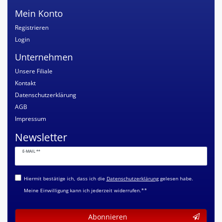
Mein Konto
Registrieren
Login
Unternehmen
Unsere Filiale
Kontakt
Datenschutzerklärung
AGB
Impressum
Newsletter
Newsletter
E-MAIL **
Honig
Hiermit bestätige ich, dass ich die
Daten­schutz­erklärung
gelesen habe.
Meine Einwilligung kann ich jederzeit widerrufen.**
Abonnieren