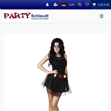
EUR
0,00 EUR
☰