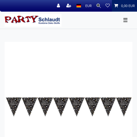
EUR
0,00 EUR
☰