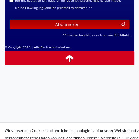
Hiermit bestätige ich, dass ich die
Daten­schutz­erklärung
gelesen habe.
Meine Einwilligung kann ich jederzeit widerrufen.**
Abonnieren
** Hierbei handelt es sich um ein Pflichtfeld.
© Copyright 2026 | Alle Rechte vorbehalten.
Wir verwenden Cookies und ähnliche Technologien auf unserer Website und v
personenbezogene Daten von Besucher:innen unserer Webseite (z.B. IP-Adress