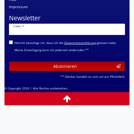
Impressum
Newsletter
Newsletter
E-MAIL **
Honig
Hiermit bestätige ich, dass ich die
Daten­schutz­erklärung
gelesen habe.
Meine Einwilligung kann ich jederzeit widerrufen.**
Abonnieren
** Hierbei handelt es sich um ein Pflichtfeld.
© Copyright 2026 | Alle Rechte vorbehalten.