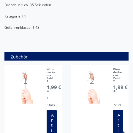
Brendauer: ca. 35 Sekunden
Kategorie: F1
Gefahrenklasse: 1.4S
Zubehör
Wun
Wun
derke
derke
rze
rze
Zahl
Zahl
1
2
1,99 €
1,99 €
*
*
1
1
Stück
Stück
A
A
r
r
t
t
i
i