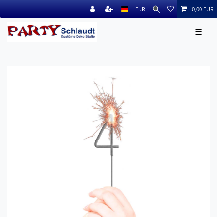
EUR
0,00 EUR
☰