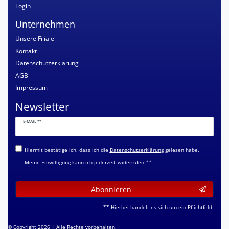
Login
Unternehmen
Unsere Filiale
Kontakt
Datenschutzerklärung
AGB
Impressum
Newsletter
Newsletter
E-MAIL **
Honig
Hiermit bestätige ich, dass ich die
Daten­schutz­erklärung
gelesen habe.
Meine Einwilligung kann ich jederzeit widerrufen.**
Abonnieren
** Hierbei handelt es sich um ein Pflichtfeld.
© Copyright 2026 | Alle Rechte vorbehalten.