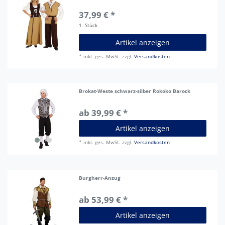
37,99 € *
1
Stück
Artikel anzeigen
*
inkl. ges. MwSt.
zzgl.
Versandkosten
Brokat-Weste schwarz-silber Rokoko Barock
ab 39,99 € *
Artikel anzeigen
*
inkl. ges. MwSt.
zzgl.
Versandkosten
Burgherr-Anzug
ab 53,99 € *
Artikel anzeigen