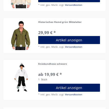
*
inkl. ges. MwSt.
zzgl.
Versandkosten
Historisches Hemd grün Mittelalter
29,99 € *
Artikel anzeigen
*
inkl. ges. MwSt.
zzgl.
Versandkosten
Kniebundhose schwarz
ab 19,99 € *
1
Stück
Artikel anzeigen
*
inkl. ges. MwSt.
zzgl.
Versandkosten